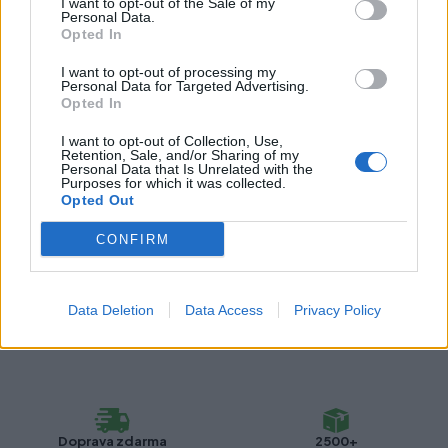
Kategórie:
Pre pracovné dosky
I want to opt-out of the Sale of my
Personal Data.
Opted In
Farba:
Hliník elox
I want to opt-out of processing my
Typ:
Spojovacie a ukončovacie
Personal Data for Targeted Advertising.
Opted In
lišty
I want to opt-out of Collection, Use,
Retention, Sale, and/or Sharing of my
Personal Data that Is Unrelated with the
Recenzie produktu
Purposes for which it was collected.
Opted Out
Pre tento produkt neboli pridané žiadne recenzie.
CONFIRM
Pre pridanie recenzie sa musíte prihlásiť
Data Deletion
Data Access
Privacy Policy
Doprava zdarma
2500+