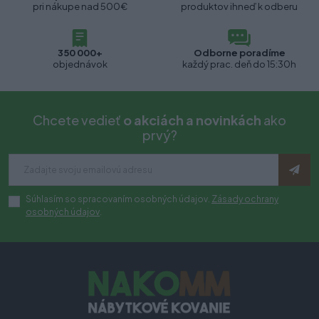
pri nákupe nad 500€
produktov ihneď k odberu
350 000+
Odborne poradíme
objednávok
každý prac. deň do 15:30h
Chcete vedieť
o akciách a novinkách
ako
prvý?
Súhlasím so spracovaním osobných údajov.
Zásady ochrany
osobných údajov
.