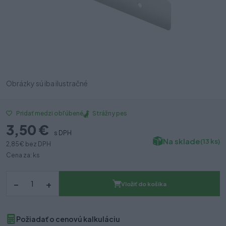
Obrázky sú iba ilustračné
Strážny pes
Pridať medzi obľúbené
3,50 €
s DPH
Na sklade
(13 ks)
2,85 €
bez DPH
Cena za: ks
–
+
Vložiť do košíka
Požiadať o cenovú kalkuláciu