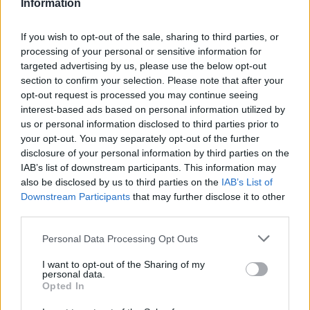
Information
If you wish to opt-out of the sale, sharing to third parties, or
Súbory na stiahnutie
processing of your personal or sensitive information for
targeted advertising by us, please use the below opt-out
section to confirm your selection. Please note that after your
Súbor.pdf
opt-out request is processed you may continue seeing
interest-based ads based on personal information utilized by
us or personal information disclosed to third parties prior to
Prečo si vybrať tento produkt?
your opt-out. You may separately opt-out of the further
disclosure of your personal information by third parties on the
Ukončovacia lišta ľavá na pracovnú dosku v dĺžke 600
IAB’s list of downstream participants. This information may
also be disclosed by us to third parties on the
IAB’s List of
mm, hrúbky 38mm
Downstream Participants
that may further disclose it to other
third parties.
Parametre
Personal Data Processing Opt Outs
SKU:
D-313669
I want to opt-out of the Sharing of my
personal data.
Výrobca:
Strong
Opted In