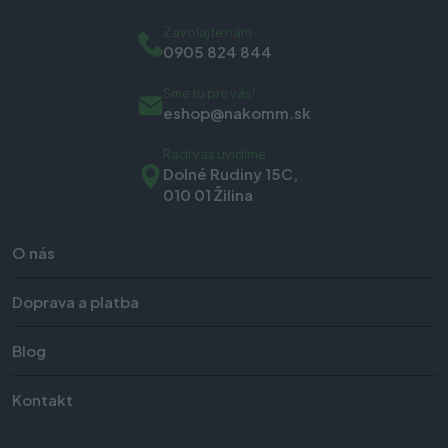
Zavolajte nám
0905 824 844
Sme tu pre vás!
eshop@nakomm.sk
Radi vás uvidíme
Dolné Rudiny 15C,
010 01 Žilina
O nás
Doprava a platba
Blog
Kontakt