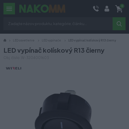
0
LED osvetlenie
LED vypínače
LED vypínač kolískový R13 čierny
LED vypínač kolískový R13 čierny
Obj. číslo: W-3204001603