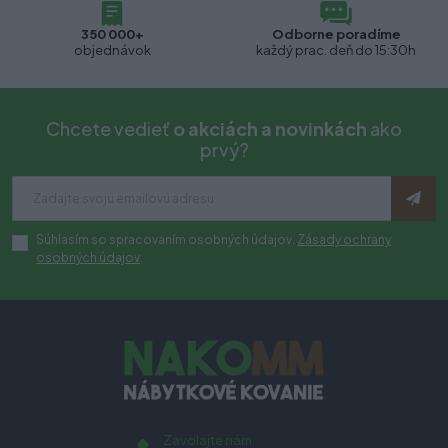
350 000+
Odborne poradíme
objednávok
každý prac. deň do 15:30h
Chcete vedieť
o akciách a novinkách
ako
prvý?
Súhlasím so spracovaním osobných údajov.
Zásady ochrany
osobných údajov
.
Zavolajte nám