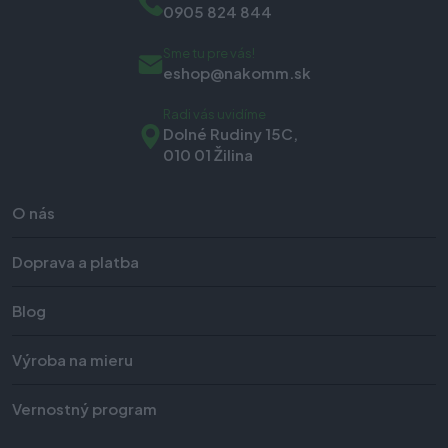
0905 824 844
Sme tu pre vás!
eshop@nakomm.sk
Radi vás uvidíme
Dolné Rudiny 15C,
010 01 Žilina
O nás
Doprava a platba
Blog
Výroba na mieru
Vernostný program