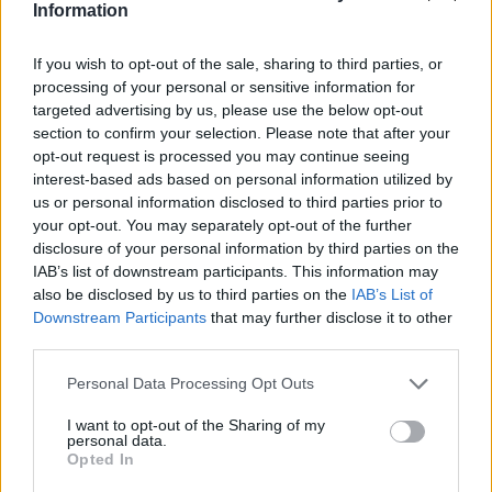
Information
Prečo si vybrať tento produkt?
If you wish to opt-out of the sale, sharing to third parties, or
processing of your personal or sensitive information for
Vypínač na montáž do nábytkovej dosky
targeted advertising by us, please use the below opt-out
Montáž jednoduchým zatlačením do vyvŕtaného otvoru.
section to confirm your selection. Please note that after your
Kontakty: 1× spínací
opt-out request is processed you may continue seeing
interest-based ads based on personal information utilized by
Elektrické parametre kontaktu: 250V / max. 16(8)A
us or personal information disclosed to third parties prior to
your opt-out. You may separately opt-out of the further
Parametre
disclosure of your personal information by third parties on the
IAB’s list of downstream participants. This information may
EAN:
5902626621322
also be disclosed by us to third parties on the
IAB’s List of
Downstream Participants
that may further disclose it to other
SKU:
W-3204001603
third parties.
Výrobca:
Wireli
Personal Data Processing Opt Outs
I want to opt-out of the Sharing of my
Kategórie:
LED vypínače
personal data.
Opted In
Hmotnosť:
10 g