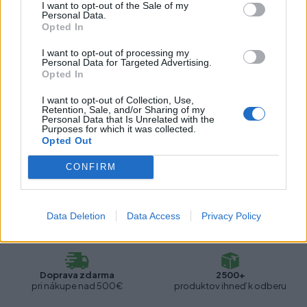
I want to opt-out of the Sale of my
Personal Data.
Farba:
Čierna
Opted In
Typ vypínačov:
Mimo lišty
I want to opt-out of processing my
Personal Data for Targeted Advertising.
Opted In
Recenzie produktu
I want to opt-out of Collection, Use,
Retention, Sale, and/or Sharing of my
Personal Data that Is Unrelated with the
Pre tento produkt neboli pridané žiadne recenzie.
Purposes for which it was collected.
Opted Out
Pre pridanie recenzie sa musíte prihlásiť
CONFIRM
Data Deletion
Data Access
Privacy Policy
Doprava zdarma
2500+
pri nákupe nad 500€
produktov ihneď k odberu