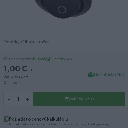
Obrázky sú iba ilustračné
Strážny pes
Pridať medzi obľúbené
1,00 €
s DPH
Na sklade
(2 ks)
0,81 €
bez DPH
Cena za: ks
–
+
Vložiť do košíka
Požiadať o cenovú kalkuláciu
Potrebujete niečo špecifické (množstvo, rozmery, konfiguráciu,