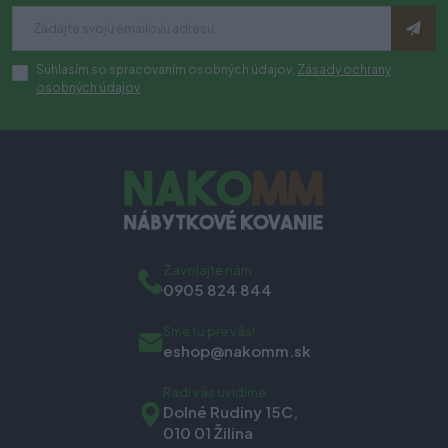
Súhlasím so spracovaním osobných údajov.
Zásady ochrany
osobných údajov
.
Zavolajte nám
0905 824 844
Sme tu pre vás!
eshop@nakomm.sk
Radi vás uvidíme
Dolné Rudiny 15C,
010 01 Žilina