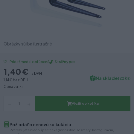
Obrázky sú iba ilustračné
Strážny pes
Pridať medzi obľúbené
1,40 €
s DPH
Na sklade
(22 ks)
1,14 €
bez DPH
Cena za: ks
–
+
Vložiť do košíka
Požiadať o cenovú kalkuláciu
Potrebujete niečo špecifické (množstvo, rozmery, konfiguráciu,