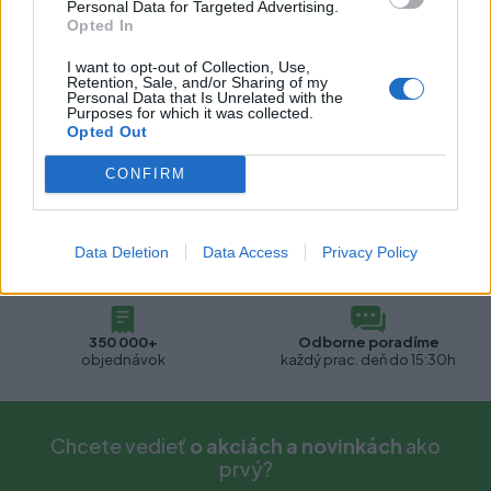
Personal Data for Targeted Advertising.
Pre tento produkt neboli pridané žiadne recenzie.
Opted In
I want to opt-out of Collection, Use,
Pre pridanie recenzie sa musíte prihlásiť
Retention, Sale, and/or Sharing of my
Personal Data that Is Unrelated with the
Purposes for which it was collected.
Opted Out
CONFIRM
Data Deletion
Data Access
Privacy Policy
Doprava zdarma
2500+
pri nákupe nad 500€
produktov ihneď k odberu
350 000+
Odborne poradíme
objednávok
každý prac. deň do 15:30h
Chcete vedieť
o akciách a novinkách
ako
prvý?