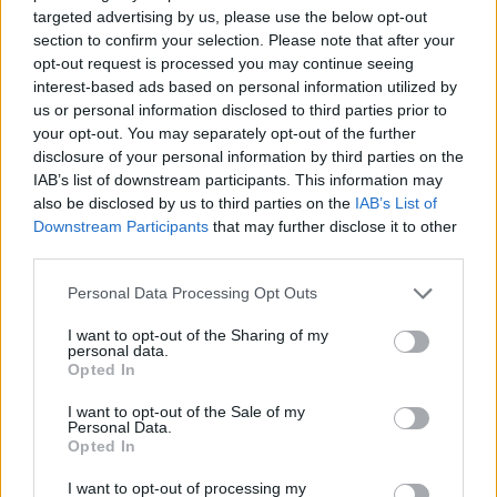
targeted advertising by us, please use the below opt-out
Prečo si vybrať tento produkt?
section to confirm your selection. Please note that after your
opt-out request is processed you may continue seeing
Prevedenie: komaxit - biela Nosnosť: 60kg
interest-based ads based on personal information utilized by
us or personal information disclosed to third parties prior to
your opt-out. You may separately opt-out of the further
Parametre
disclosure of your personal information by third parties on the
IAB’s list of downstream participants. This information may
SKU:
D-10776
also be disclosed by us to third parties on the
IAB’s List of
Downstream Participants
that may further disclose it to other
Výrobca:
Strong
third parties.
Kategórie:
Policové konzoly
Personal Data Processing Opt Outs
Farba:
Biela
I want to opt-out of the Sharing of my
personal data.
Opted In
Typ konzôl:
Viditeľné policové konzoly
I want to opt-out of the Sale of my
Personal Data.
Opted In
Recenzie produktu
I want to opt-out of processing my