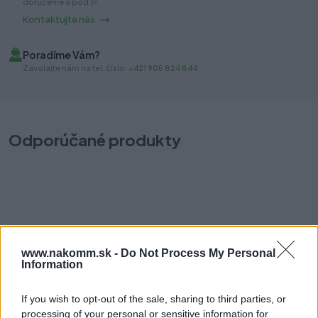
doručenie a pod.)?
Kontaktujte nás
Poradíme Vám?
Zavolajte nám na tel. číslo:
+421 905 824 844
Odporúčané produkty
Konzola 250x300mm hnedá
P
www.nakomm.sk -
Do Not Process My Personal
Information
Na sklade (4 ks)
Na
Odosielame okamžite
Od
1,40 €
If you wish to opt-out of the sale, sharing to third parties, or
processing of your personal or sensitive information for