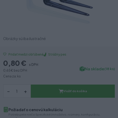
Obrázky sú iba ilustračné
Strážny pes
Pridať medzi obľúbené
0,80 €
s DPH
Na sklade
(18 ks)
0,65 €
bez DPH
Cena za: ks
–
+
Vložiť do košíka
Požiadať o cenovú kalkuláciu
Potrebujete niečo špecifické (množstvo, rozmery, konfiguráciu,