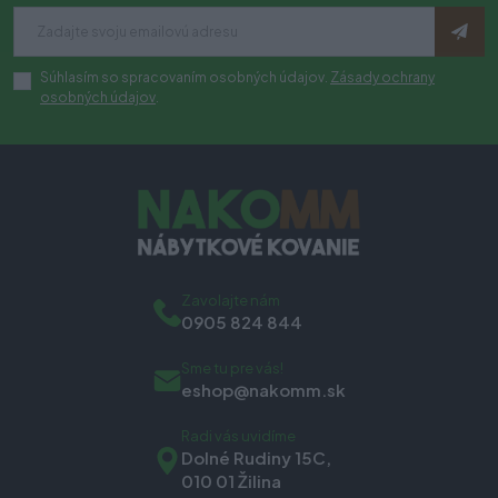
Súhlasím so spracovaním osobných údajov.
Zásady ochrany
osobných údajov
.
Zavolajte nám
0905 824 844
Sme tu pre vás!
eshop@nakomm.sk
Radi vás uvidíme
Dolné Rudiny 15C,
010 01 Žilina