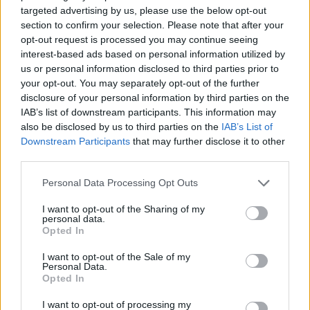
targeted advertising by us, please use the below opt-out
Prečo si vybrať tento produkt?
section to confirm your selection. Please note that after your
opt-out request is processed you may continue seeing
Prevedenie: komaxit - biela Nosnosť: 50kg
interest-based ads based on personal information utilized by
us or personal information disclosed to third parties prior to
your opt-out. You may separately opt-out of the further
Parametre
disclosure of your personal information by third parties on the
IAB’s list of downstream participants. This information may
SKU:
D-10774
also be disclosed by us to third parties on the
IAB’s List of
Downstream Participants
that may further disclose it to other
Výrobca:
Strong
third parties.
Kategórie:
Policové konzoly
Personal Data Processing Opt Outs
Farba:
Biela
I want to opt-out of the Sharing of my
personal data.
Opted In
Typ konzôl:
Viditeľné policové konzoly
I want to opt-out of the Sale of my
Personal Data.
Opted In
Recenzie produktu
I want to opt-out of processing my