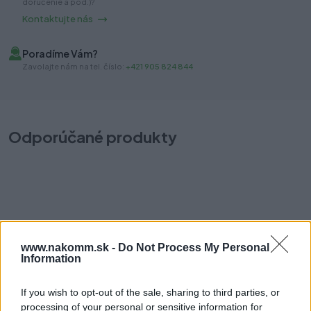
doručenie a pod.)?
Kontaktujte nás
Poradíme Vám?
Zavolajte nám na tel. číslo:
+421 905 824 844
Odporúčané produkty
Konzola 150x200mm hnedá
P
www.nakomm.sk -
Do Not Process My Personal
Information
Na sklade (7 ks)
Na
Odosielame okamžite
Od
0,80 €
If you wish to opt-out of the sale, sharing to third parties, or
processing of your personal or sensitive information for