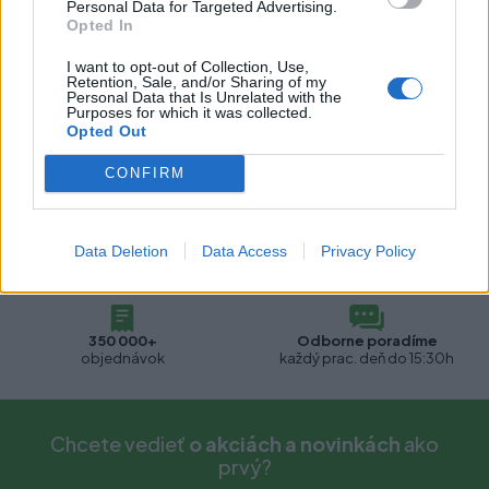
Personal Data for Targeted Advertising.
Pre tento produkt neboli pridané žiadne recenzie.
Opted In
I want to opt-out of Collection, Use,
Pre pridanie recenzie sa musíte prihlásiť
Retention, Sale, and/or Sharing of my
Personal Data that Is Unrelated with the
Purposes for which it was collected.
Opted Out
CONFIRM
Data Deletion
Data Access
Privacy Policy
Doprava zdarma
2500+
pri nákupe nad 500€
produktov ihneď k odberu
350 000+
Odborne poradíme
objednávok
každý prac. deň do 15:30h
Chcete vedieť
o akciách a novinkách
ako
prvý?