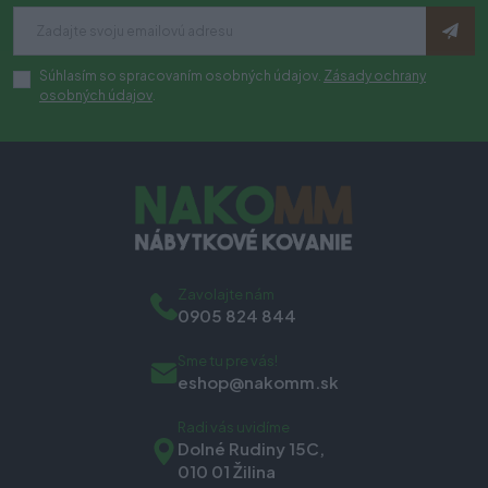
Súhlasím so spracovaním osobných údajov.
Zásady ochrany
osobných údajov
.
Zavolajte nám
0905 824 844
Sme tu pre vás!
eshop@nakomm.sk
Radi vás uvidíme
Dolné Rudiny 15C,
010 01 Žilina