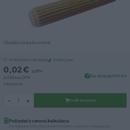
Obrázky sú iba ilustračné
Strážny pes
Pridať medzi obľúbené
0,02 €
s DPH
Na sklade
(534 ks)
0,02 €
bez DPH
Cena za: ks
–
+
Vložiť do košíka
Požiadať o cenovú kalkuláciu
Potrebujete niečo špecifické (množstvo, rozmery, konfiguráciu,