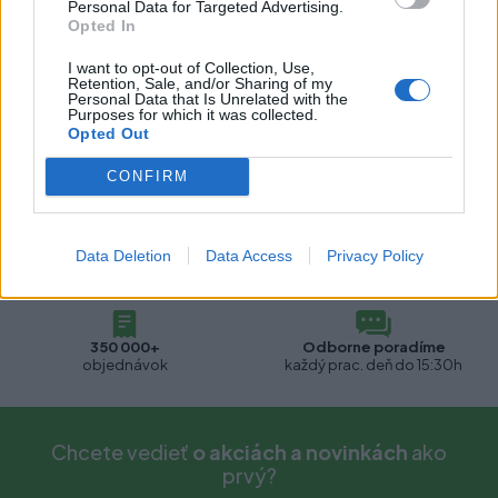
Personal Data for Targeted Advertising.
Pre tento produkt neboli pridané žiadne recenzie.
Opted In
I want to opt-out of Collection, Use,
Pre pridanie recenzie sa musíte prihlásiť
Retention, Sale, and/or Sharing of my
Personal Data that Is Unrelated with the
Purposes for which it was collected.
Opted Out
CONFIRM
Data Deletion
Data Access
Privacy Policy
Doprava zdarma
2500+
pri nákupe nad 500€
produktov ihneď k odberu
350 000+
Odborne poradíme
objednávok
každý prac. deň do 15:30h
Chcete vedieť
o akciách a novinkách
ako
prvý?