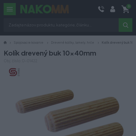
0
Spojovacie kovanie
Drevené kolíky, lamely, hrče
Kolík drevený buk 1
Kolík drevený buk 10x40mm
Obj. číslo: D-01422