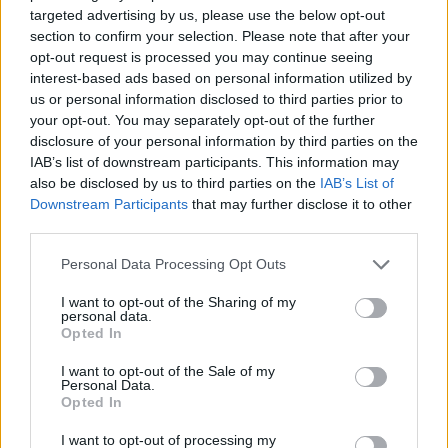
targeted advertising by us, please use the below opt-out
Prečo si vybrať tento produkt?
section to confirm your selection. Please note that after your
opt-out request is processed you may continue seeing
Tolerancia: šírka +- 0,3 mm, dĺžka +- 0,5mm.
interest-based ads based on personal information utilized by
us or personal information disclosed to third parties prior to
your opt-out. You may separately opt-out of the further
Parametre
disclosure of your personal information by third parties on the
IAB’s list of downstream participants. This information may
SKU:
D-01422
also be disclosed by us to third parties on the
IAB’s List of
Downstream Participants
that may further disclose it to other
Výrobca:
Strong
third parties.
Kategórie:
Drevené kolíky, lamely, hrče
Personal Data Processing Opt Outs
Priemer:
10 mm
I want to opt-out of the Sharing of my
personal data.
Opted In
Typ:
Drevené kolíky
I want to opt-out of the Sale of my
Personal Data.
Opted In
Recenzie produktu
I want to opt-out of processing my