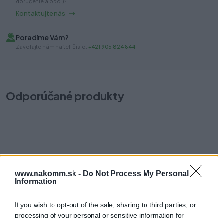
doručenie a pod.)?
Kontaktujte nás
Poradíme Vám?
Zavolajte nám na tel. číslo:
+421 905 824 844
Odporúčané produkty
Kolík drevený buk 10x40mm, 1kg (cca 490ks)
K
www.nakomm.sk -
Do Not Process My Personal
Information
Na sklade (1 kg)
Na
Odosielame okamžite
Od
8,50 €
If you wish to opt-out of the sale, sharing to third parties, or
processing of your personal or sensitive information for