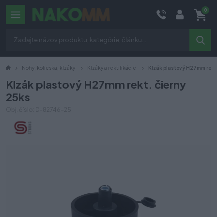
0
Nohy, kolieska, klzáky
Klzáky a rektifikácie
Klzák plastový H27mm rekt
Klzák plastový H27mm rekt. čierny
25ks
Obj. číslo: D-82746-25