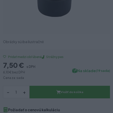
Obrázky sú iba ilustračné
Strážny pes
Pridať medzi obľúbené
7,50 €
s DPH
Na sklade
(19 sada)
6,10 €
bez DPH
Cena za: sada
–
+
Vložiť do košíka
Požiadať o cenovú kalkuláciu