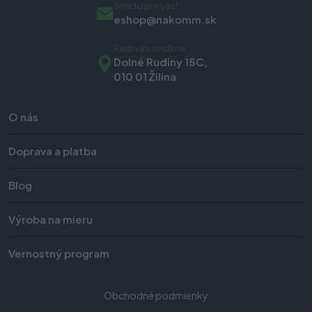
Sme tu pre vás!
eshop@nakomm.sk
Radi vás uvidíme
Dolné Rudiny 15C,
010 01 Žilina
O nás
Doprava a platba
Blog
Výroba na mieru
Vernostný program
Obchodné podmienky