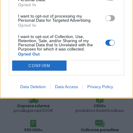
Opted In
Výškové nastavenie:
S nastavením
I want to opt-out of processing my
Personal Data for Targeted Advertising.
Opted In
Recenzie produktu
I want to opt-out of Collection, Use,
Retention, Sale, and/or Sharing of my
Pre tento produkt neboli pridané žiadne recenzie.
Personal Data that Is Unrelated with the
Purposes for which it was collected.
Opted Out
Pre pridanie recenzie sa musíte prihlásiť
CONFIRM
Data Deletion
Data Access
Privacy Policy
Doprava zdarma
2500+
pri nákupe nad 500€
produktov ihneď k odberu
350 000+
Odborne poradíme