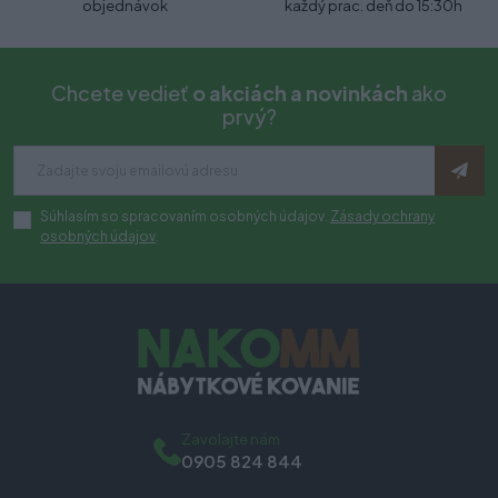
objednávok
každý prac. deň do 15:30h
Chcete vedieť
o akciách a novinkách
ako
prvý?
Súhlasím so spracovaním osobných údajov.
Zásady ochrany
osobných údajov
.
Zavolajte nám
0905 824 844