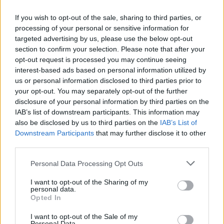
If you wish to opt-out of the sale, sharing to third parties, or
Prečo si vybrať tento produkt?
processing of your personal or sensitive information for
targeted advertising by us, please use the below opt-out
Nosnosť: 100kg
section to confirm your selection. Please note that after your
Balenie: 25ks
opt-out request is processed you may continue seeing
interest-based ads based on personal information utilized by
us or personal information disclosed to third parties prior to
Parametre
your opt-out. You may separately opt-out of the further
disclosure of your personal information by third parties on the
SKU:
D-82746-25
IAB’s list of downstream participants. This information may
also be disclosed by us to third parties on the
IAB’s List of
Výrobca:
Strong
Downstream Participants
that may further disclose it to other
third parties.
Kategórie:
Klzáky a rektifikácie
Personal Data Processing Opt Outs
Farba:
Čierna
I want to opt-out of the Sharing of my
personal data.
Obsah balenia:
25x klzák
Opted In
Nosnosť:
100 kg
I want to opt-out of the Sale of my
Personal Data.