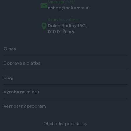
Sme tu pre vás!
eshop@nakomm.sk
Radi vás uvidíme
Dolné Rudiny 15C,
010 01 Žilina
O nás
Doprava a platba
Blog
Výroba na mieru
Vernostný program
Obchodné podmienky