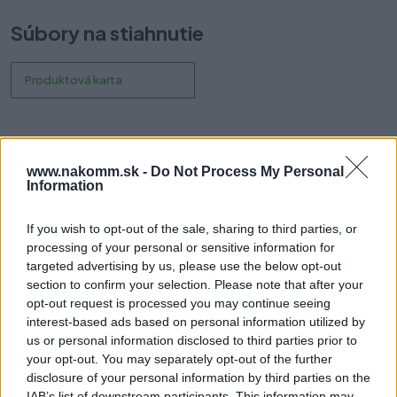
Súbory na stiahnutie
Produktová karta
Prečo si vybrať tento produkt?
www.nakomm.sk -
Do Not Process My Personal
Information
Úchytky zo série Ray
sú navrhnuté pre súčasné interiéry, kde
rozhodujú čisté tvary a rovné línie. Vyvážené proporcie tejto
úchytky umožňujú jej použitie na zásuvkách aj vysokých
If you wish to opt-out of the sale, sharing to third parties, or
dvierkach bez toho, aby vizuálne preťažovala plochu nábytku.
processing of your personal or sensitive information for
targeted advertising by us, please use the below opt-out
Vďaka kovovému vyhotoveniu zo zinkovej zliatiny (ZnAl) pôsobí
section to confirm your selection. Please note that after your
pevne a stabilne pri každodennom používaní. Profil je tvarovaný
opt-out request is processed you may continue seeing
tak, aby poskytoval istý a komfortný úchop aj pri väčších
interest-based ads based on personal information utilized by
dvierkach.
us or personal information disclosed to third parties prior to
your opt-out. You may separately opt-out of the further
Model Ray sa osvedčí najmä v moderných a minimalistických
disclosure of your personal information by third parties on the
realizáciách, kde je cieľom zachovať jednotný a vyvážený vzhľad
IAB’s list of downstream participants. This information may