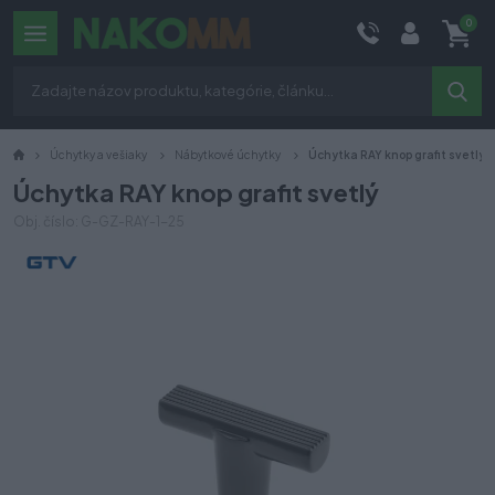
0
Úchytky a vešiaky
Nábytkové úchytky
Úchytka RAY knop grafit svetlý
Úchytka RAY knop grafit svetlý
Obj. číslo: G-GZ-RAY-1-25