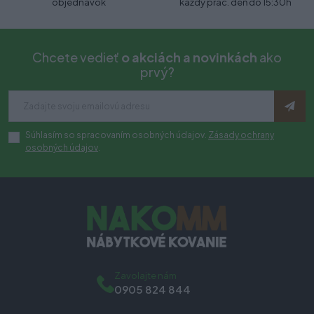
objednávok
každý prac. deň do 15:30h
Chcete vedieť
o akciách a novinkách
ako
prvý?
Súhlasím so spracovaním osobných údajov.
Zásady ochrany
osobných údajov
.
Zavolajte nám
0905 824 844