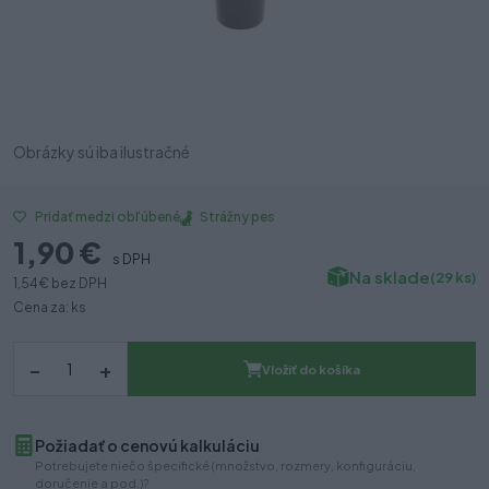
Obrázky sú iba ilustračné
Strážny pes
Pridať medzi obľúbené
1,90 €
s DPH
Na sklade
(29 ks)
1,54 €
bez DPH
Cena za: ks
–
+
Vložiť do košíka
Požiadať o cenovú kalkuláciu
Potrebujete niečo špecifické (množstvo, rozmery, konfiguráciu,
doručenie a pod.)?