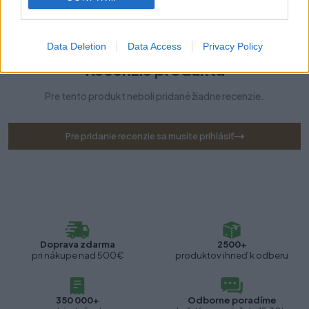
Typ úchytky:
Moderné
Data Deletion
Data Access
Privacy Policy
Recenzie produktu
Pre tento produkt neboli pridané žiadne recenzie.
Pre pridanie recenzie sa musíte prihlásiť
Doprava zdarma
2500+
pri nákupe nad 500€
produktov ihneď k odberu
350 000+
Odborne poradíme