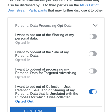
zostavy. V kombinácii s matnými a hladkými povrchmi vytvára
also be disclosed by us to third parties on the
IAB’s List of
konzistentnú líniu naprieč celým nábytkom.
Downstream Participants
that may further disclose it to other
third parties.
Parametre
Personal Data Processing Opt Outs
EAN:
5902801422065
I want to opt-out of the Sharing of my
personal data.
Opted In
SKU:
G-GZ-RAY-1-25
I want to opt-out of the Sale of my
Výrobca:
GTV
Personal Data.
Opted In
Kategórie:
Nábytkové úchytky
I want to opt-out of processing my
Personal Data for Targeted Advertising.
Hmotnosť:
38.67 g
Opted In
Farba:
Grafit svetlý
I want to opt-out of Collection, Use,
Retention, Sale, and/or Sharing of my
Personal Data that Is Unrelated with the
Obsah balenia:
1x úchytka, 1x skrutka
Purposes for which it was collected.
Opted Out
Rozteč:
Knop
CONFIRM