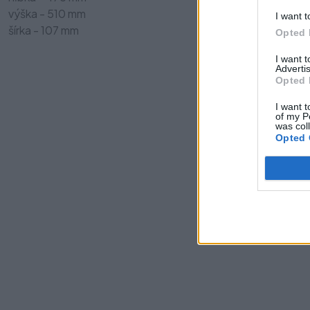
výška - 510 mm
I want t
šírka - 107 mm
Opted 
I want 
Advertis
Opted 
I want t
of my P
was col
Opted 