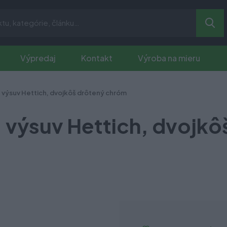
Výpredaj
Kontakt
Výroba na mieru
 výsuv Hettich, dvojkôš drôtený chróm
 výsuv Hettich, dvojkô