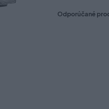
Odporúčané pro
Cargo VIBO 150 ľavý, výsuv 
Na sklade (2 ks)
Odosielame okamžite
69,00 €