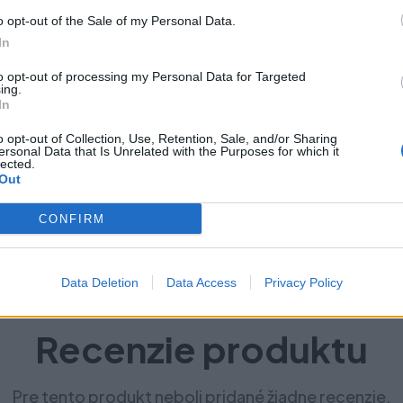
o opt-out of the Sale of my Personal Data.
In
to opt-out of processing my Personal Data for Targeted
ing.
In
o opt-out of Collection, Use, Retention, Sale, and/or Sharing
ersonal Data that Is Unrelated with the Purposes for which it
lected.
Out
CONFIRM
Data Deletion
Data Access
Privacy Policy
Recenzie produktu
Pre tento produkt neboli pridané žiadne recenzie.