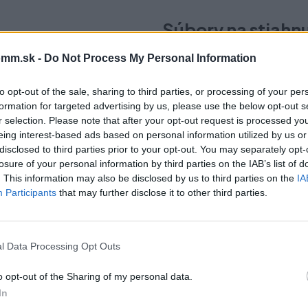
Súbory na stiahn
mm.sk -
Do Not Process My Personal Information
Vibo-150-rozmer.pdf
to opt-out of the sale, sharing to third parties, or processing of your per
formation for targeted advertising by us, please use the below opt-out s
r selection. Please note that after your opt-out request is processed y
eing interest-based ads based on personal information utilized by us or
disclosed to third parties prior to your opt-out. You may separately opt-
čo si vybrať tento prod
losure of your personal information by third parties on the IAB’s list of
. This information may also be disclosed by us to third parties on the
IA
Participants
that may further disclose it to other third parties.
novýsuv s dotlmením (Hettich) pre montáž na pravú stenu
l Data Processing Opt Outs
o opt-out of the Sharing of my personal data.
In