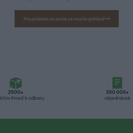
Pre pridanie recenzie sa musíte prihlásiť
2500+
350 000+
ktov ihneď k odberu
objednávok