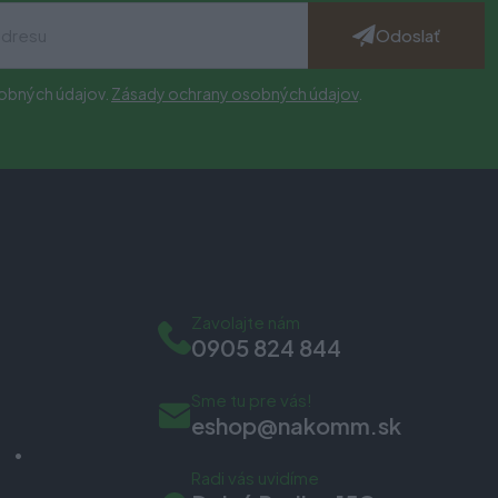
Odoslať
obných údajov.
Zásady ochrany osobných údajov
.
Zavolajte nám
0905 824 844
Sme tu pre vás!
eshop@nakomm.sk
Radi vás uvidíme