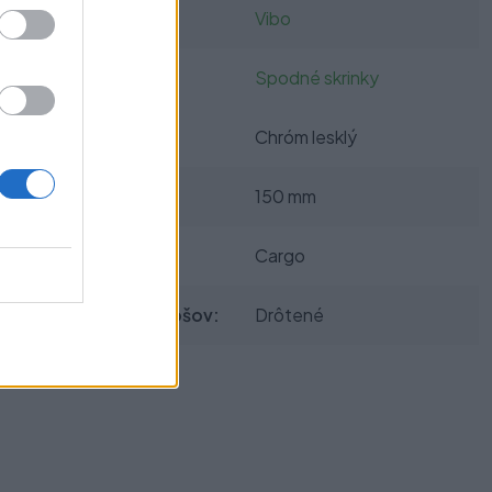
Výrobca:
Vibo
Kategórie:
Spodné skrinky
Farba:
Chróm lesklý
Šírka skrinky:
150 mm
Typ výrobku:
Cargo
Prevedenie košov:
Drôtené