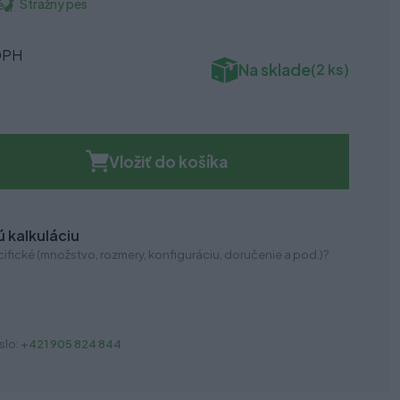
Strážny pes
é
DPH
Na sklade
(2 ks)
Vložiť do košíka
 kalkuláciu
ifické (množstvo, rozmery, konfiguráciu, doručenie a pod.)?
slo:
+421 905 824 844