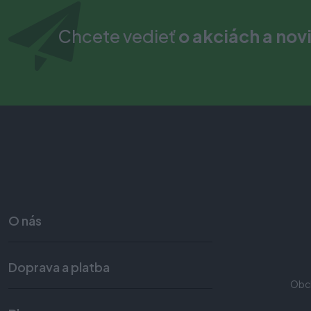
Chcete vedieť
o akciách a nov
O nás
Doprava a platba
Obc