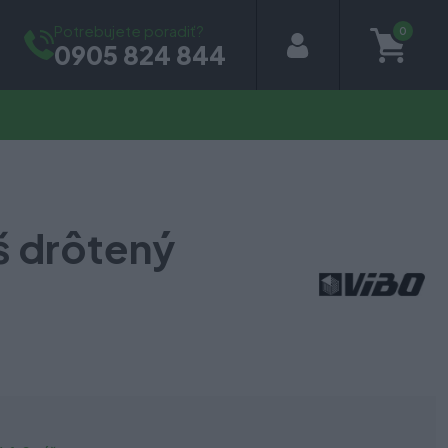
Potrebujete poradiť?
0
0905 824 844
š drôtený