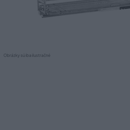
Obrázky sú iba ilustračné