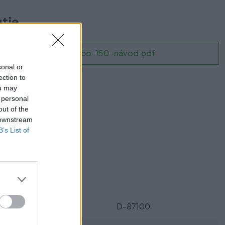
utie
Vibo-150-návod.pdf
sonal or
ection to
ou may
 personal
out of the
ukt?
 downstream
B’s List of
Parametre
SKU:
D-87100