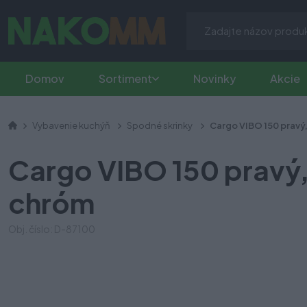
Domov
Sortiment
Novinky
Akcie
Vybavenie kuchýň
Spodné skrinky
Cargo VIBO 150 pravý,
Cargo VIBO 150 pravý,
chróm
Obj. číslo: D-87100