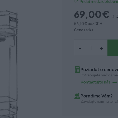
Pridať medzi obľúben
69,00 €
s 
56,10 €
bez DPH
Cena za: ks
–
+
Požiadať o cenovú
Potrebujete niečo špec
Kontaktujte nás
Poradíme Vám?
Zavolajte nám na tel. čí