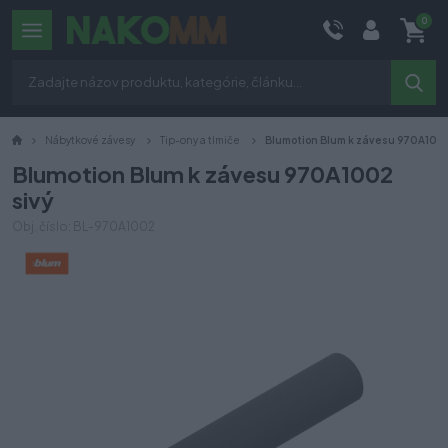
0
Nábytkové závesy
Tip-ony a tlmiče
Blumotion Blum k závesu 970A1002
Blumotion Blum k závesu 970A1002
sivý
Obj. číslo: BL-970A1002