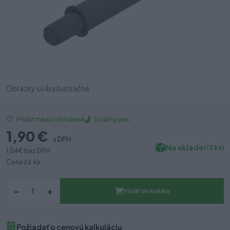
Obrázky sú iba ilustračné
Strážny pes
Pridať medzi obľúbené
1,90 €
s DPH
Na sklade
(13 ks)
1,54 €
bez DPH
Cena za: ks
–
+
Vložiť do košíka
Požiadať o cenovú kalkuláciu