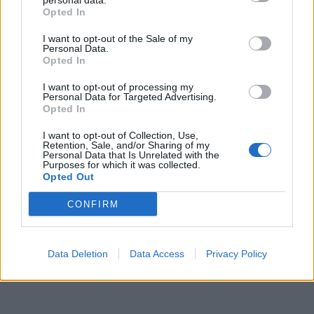
personal data.
Kategórie:
Tip-ony a tlmiče
Opted In
I want to opt-out of the Sale of my
Hmotnosť:
6.903 g
Personal Data.
Opted In
Farba:
RAL 7037 sivá prachová
(R7037)
I want to opt-out of processing my
Personal Data for Targeted Advertising.
Opted In
Typ:
Tlmiče
I want to opt-out of Collection, Use,
Retention, Sale, and/or Sharing of my
Personal Data that Is Unrelated with the
Purposes for which it was collected.
Recenzie produktu
Opted Out
Pre tento produkt neboli pridané žiadne recenzie.
CONFIRM
Pre pridanie recenzie sa musíte prihlásiť
Data Deletion
Data Access
Privacy Policy