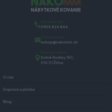
Zavolajte nám
0905 824 844
Sme tu pre vás!
eshop@nakomm.sk
Radi vás uvidíme
Dolné Rudiny 15C,
010 01 Žilina
O nás
Doprava a platba
Blog