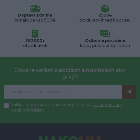
Doprava zdarma
2500+
pri nákupe nad 500€
produktov ihneď k odberu
350 000+
Odborne poradíme
objednávok
každý prac. deň do 15:30h
Chcete vedieť
o akciách a novinkách
ako
prvý?
Súhlasím so spracovaním osobných údajov.
Zásady ochrany
osobných údajov
.