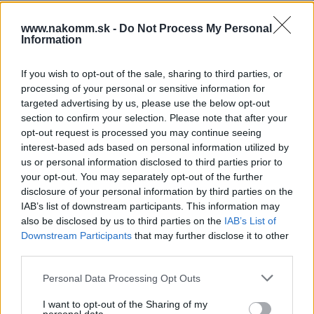
1,50 €
www.nakomm.sk -
Do Not Process My Personal
Information
Prečo si vybrať tento produkt?
If you wish to opt-out of the sale, sharing to third parties, or
BLUMOTION 970A1002
processing of your personal or sensitive information for
Spôsob upevnenia: na navŕtanie, na strane závesu
targeted advertising by us, please use the below opt-out
Priemer upevňovacích vŕtaní: 10 mm
section to confirm your selection. Please note that after your
opt-out request is processed you may continue seeing
Vŕtacia hĺbka upevňovacích vŕtaní: 50 mm
interest-based ads based on personal information utilized by
Materiál: Plast
us or personal information disclosed to third parties prior to
Farba / Povrch: RAL 7037 sivá prachová
your opt-out. You may separately opt-out of the further
disclosure of your personal information by third parties on the
Parametre
IAB’s list of downstream participants. This information may
also be disclosed by us to third parties on the
IAB’s List of
Downstream Participants
that may further disclose it to other
EAN:
9002617643527
third parties.
SKU:
BL-970A1002
Personal Data Processing Opt Outs
Výrobca:
Blum
I want to opt-out of the Sharing of my