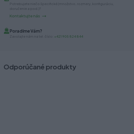
Potrebujete niečo špecifické (množstvo, rozmery, konfiguráciu,
doručenie a pod.)?
Kontaktujte nás
Poradíme Vám?
Zavolajte nám na tel. číslo:
+421 905 824 844
Odporúčané produkty
Blumotion Blum k úchytke 970.1002 sivý
B
Na sklade (16 ks)
Ob
Odosielame okamžite
To