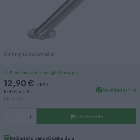
Obrázky sú iba ilustračné
Strážny pes
Pridať medzi obľúbené
12,90 €
s DPH
Na sklade
(2 ks)
10,49 €
bez DPH
Cena za: ks
–
+
Vložiť do košíka
Požiadať o cenovú kalkuláciu