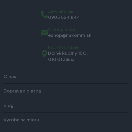
Zavolajte nám
0905 824 844
Sme tu pre vás!
eshop@nakomm.sk
Radi vás uvidíme
Dolné Rudiny 15C,
010 01 Žilina
O nás
Doprava a platba
Blog
Výroba na mieru