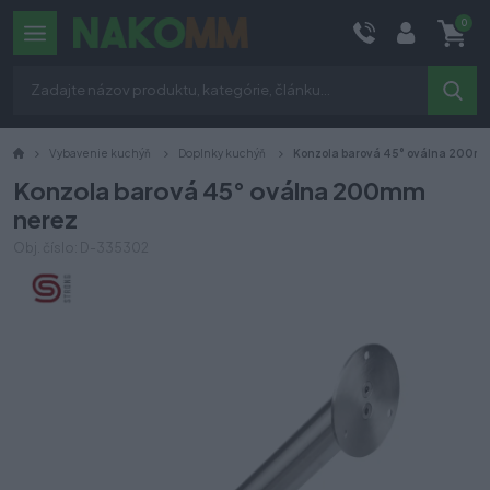
0
Vybavenie kuchýň
Doplnky kuchýň
Konzola barová 45° oválna 200m
Konzola barová 45° oválna 200mm
nerez
Obj. číslo: D-335302