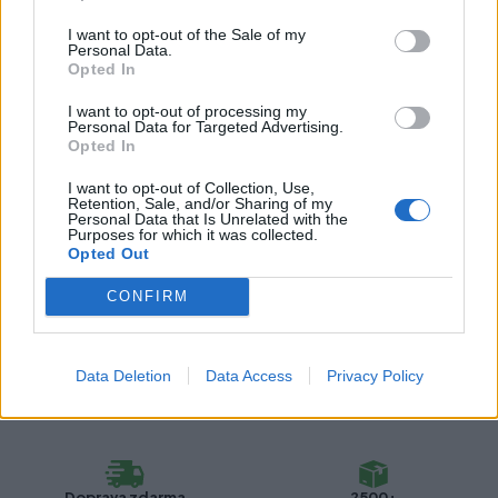
Kategórie:
Doplnky kuchýň
I want to opt-out of the Sale of my
Personal Data.
Opted In
Farba:
Imitácia nerez
I want to opt-out of processing my
Typ:
Barové konzoly
Personal Data for Targeted Advertising.
Opted In
I want to opt-out of Collection, Use,
Retention, Sale, and/or Sharing of my
Recenzie produktu
Personal Data that Is Unrelated with the
Purposes for which it was collected.
Opted Out
Pre tento produkt neboli pridané žiadne recenzie.
CONFIRM
Pre pridanie recenzie sa musíte prihlásiť
Data Deletion
Data Access
Privacy Policy
Doprava zdarma
2500+