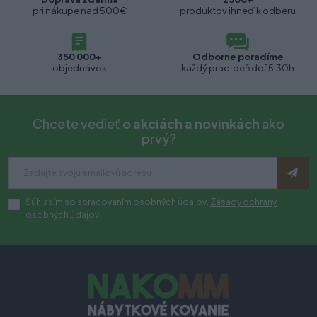
pri nákupe nad 500€
produktov ihneď k odberu
350 000+
Odborne poradíme
objednávok
každý prac. deň do 15:30h
Chcete vedieť
o akciách a novinkách
ako
prvý?
Súhlasím so spracovaním osobných údajov.
Zásady ochrany
osobných údajov
.