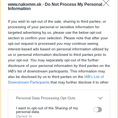
www.nakomm.sk -
Do Not Process My Personal
Information
Súbory na stiahnutie
If you wish to opt-out of the sale, sharing to third parties, or
processing of your personal or sensitive information for
targeted advertising by us, please use the below opt-out
Súbor.pdf
Barová-Konzola-45-
Oválna-Strong.PDF
section to confirm your selection. Please note that after your
opt-out request is processed you may continue seeing
interest-based ads based on personal information utilized by
us or personal information disclosed to third parties prior to
Prečo si vybrať tento produkt?
your opt-out. You may separately opt-out of the further
disclosure of your personal information by third parties on the
Konzola 45°oválná, priemer 30mm, výška 200 mm, nerez.
IAB’s list of downstream participants. This information may
also be disclosed by us to third parties on the
IAB’s List of
K montáži barovej dosky, police.
Downstream Participants
that may further disclose it to other
third parties.
Parametre
Personal Data Processing Opt Outs
SKU:
D-335302
I want to opt-out of the Sharing of my
personal data.
Výrobca:
Strong
Opted In