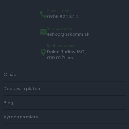
Zavolajte nám
0905 824 844
Sme tu pre vás!
eshop@nakomm.sk
Radi vás uvidíme
Dolné Rudiny 15C,
010 01 Žilina
O nás
Doprava a platba
Blog
Výroba na mieru