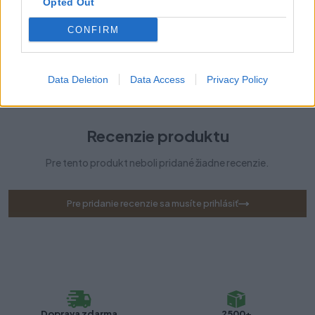
Opted Out
Typ výsuvu:
AXIS PRO
CONFIRM
Technológia pohybu:
S tlmením
Dĺžka:
350 mm
Data Deletion
Data Access
Privacy Policy
Recenzie produktu
Pre tento produkt neboli pridané žiadne recenzie.
Pre pridanie recenzie sa musíte prihlásiť
Doprava zdarma
2500+