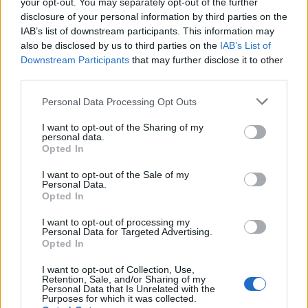
your opt-out. You may separately opt-out of the further
odpadu.
disclosure of your personal information by third parties on the
IAB’s list of downstream participants. This information may
Parametre
also be disclosed by us to third parties on the
IAB’s List of
Downstream Participants
that may further disclose it to other
EAN:
5902801222764
third parties.
SKU:
G-PB-AXISPRO-KPL350D1
Personal Data Processing Opt Outs
I want to opt-out of the Sharing of my
Výrobca:
GTV
personal data.
Opted In
Kategórie:
Výsuvy s bočnicou
I want to opt-out of the Sale of my
Personal Data.
Hmotnosť:
4125 g
Opted In
Farba:
Biela
I want to opt-out of processing my
Personal Data for Targeted Advertising.
Obsah balenia:
2x výsuv, 2x bočnica, 2x
Opted In
držiak chrbta, 2x upevnenie
I want to opt-out of Collection, Use,
čela, 2x krytka, skrutky
Retention, Sale, and/or Sharing of my
Personal Data that Is Unrelated with the
Purposes for which it was collected.
Nosnosť:
40 kg