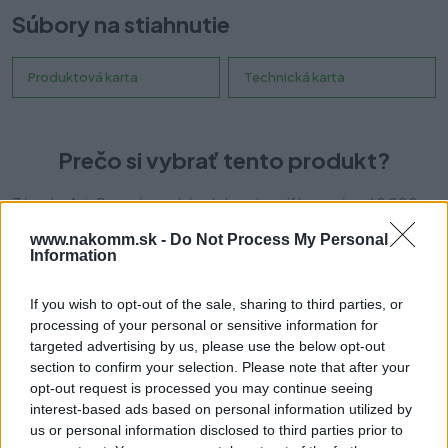
Súbory na stiahnutie
Produktová karta
Technická karta
Prečo si vybrať tento produkt?
Zásuvka Axis Pro má vysokú odolnosť certifikovanú na 60 000
cyklov. Poskytuje plný výsuv v dĺžkach od 250 do 600 mm a
www.nakomm.sk -
Do Not Process My Personal
zatvárací mechanizmus zabezpečuje tichú prevádzku a jemné
Information
dovieranie zásuvky. Vďaka piatim výškovým variantom sa
dokonale prispôsobí vašej kuchyni, pričom bočná strana zásuvky
If you wish to opt-out of the sale, sharing to third parties, or
so šírkou iba 14 mm umožňuje maximálne využitie vnútorného
processing of your personal or sensitive information for
priestoru nábytku. Zásuvka unesie až 40 kg rôznych výrobkov a
targeted advertising by us, please use the below opt-out
ponúka možnosť vnútorného výsuvu. Inštalácia je jednoduchá
section to confirm your selection. Please note that after your
vďaka pohodlnému nastaveniu zvnútra, možnosti nastavenia
opt-out request is processed you may continue seeing
náklonu a horizontálneho nastavenia v rozsahu ±2 mm. Zásuvka
interest-based ads based on personal information utilized by
je kompatibilná s rôznymi systémami organizácie priestoru,
us or personal information disclosed to third parties prior to
príborovými vložkami, protišmykovými rohožami a triedičmi