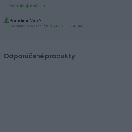
Kontaktujte nás
Poradíme Vám?
Zavolajte nám na tel. číslo:
+421 905 824 844
Odporúčané produkty
AXISPRO reling 350mm biely
T
Na objednávku: do 5-15 dní
5,10 €