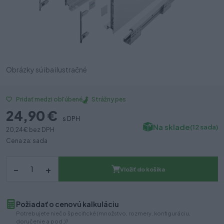
Obrázky sú iba ilustračné
Strážny pes
Pridať medzi obľúbené
24,90 €
s DPH
Na sklade
(12 sada)
20,24 €
bez DPH
Cena za: sada
–
+
Vložiť do košíka
Požiadať o cenovú kalkuláciu
Potrebujete niečo špecifické (množstvo, rozmery, konfiguráciu,
doručenie a pod.)?