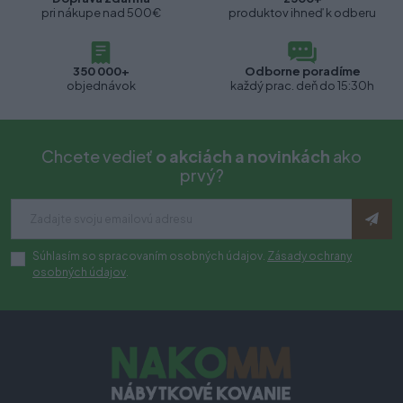
pri nákupe nad 500€
produktov ihneď k odberu
350 000+
Odborne poradíme
objednávok
každý prac. deň do 15:30h
Chcete vedieť
o akciách a novinkách
ako
prvý?
Súhlasím so spracovaním osobných údajov.
Zásady ochrany
osobných údajov
.