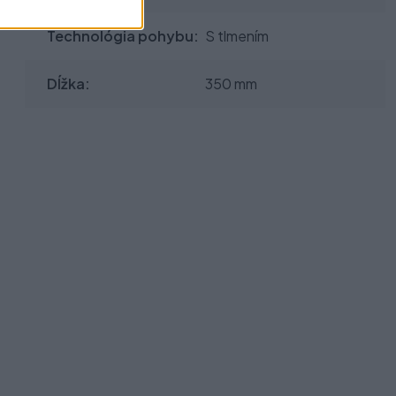
Technológia pohybu:
S tlmením
Dĺžka:
350 mm