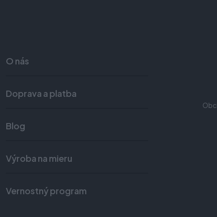
O nás
Doprava a platba
Obc
Blog
Výroba na mieru
Vernostný program