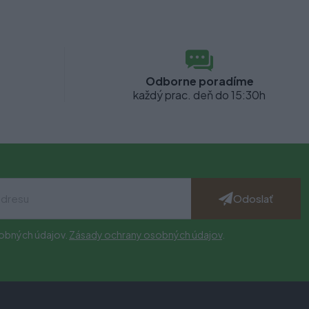
Odborne poradíme
každý prac. deň do 15:30h
Odoslať
obných údajov.
Zásady ochrany osobných údajov
.