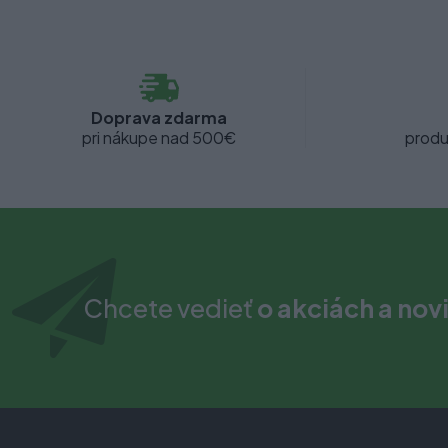
Doprava zdarma
pri nákupe nad 500€
produ
Chcete vedieť
o akciách a nov