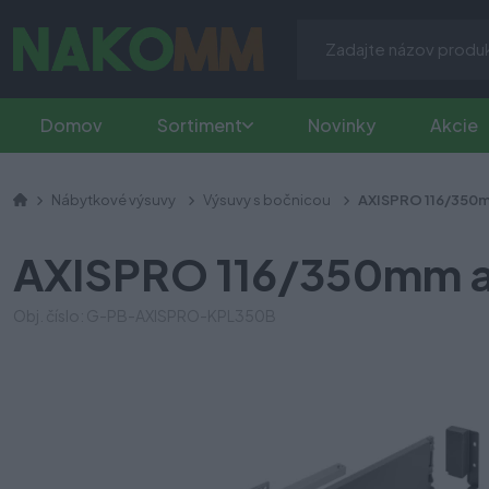
Domov
Sortiment
Novinky
Akcie
Nábytkové výsuvy
Výsuvy s bočnicou
AXISPRO 116/350m
AXISPRO 116/350mm a
Obj. číslo: G-PB-AXISPRO-KPL350B