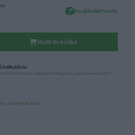
PH
Na sklade
(9 sada)
Vložiť do košíka
 kalkuláciu
ifické (množstvo, rozmery, konfiguráciu, doručenie a pod.)?
slo:
+421 905 824 844