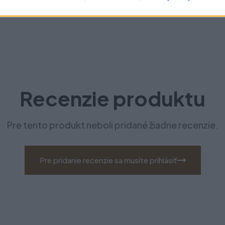
Recenzie produktu
Pre tento produkt neboli pridané žiadne recenzie.
Pre pridanie recenzie sa musíte prihlásiť