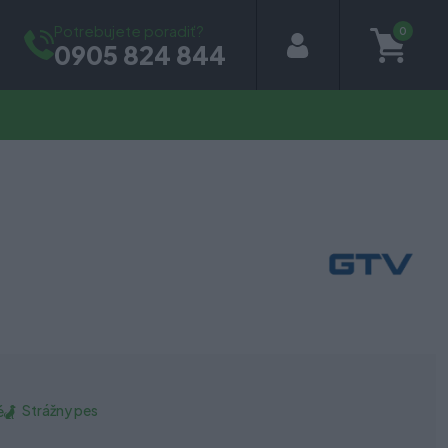
Potrebujete poradiť?
0
0905 824 844
Strážny pes
é