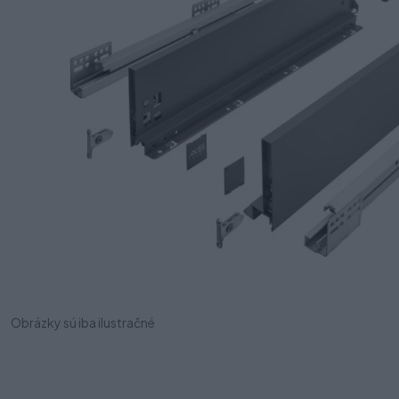
Obrázky sú iba ilustračné