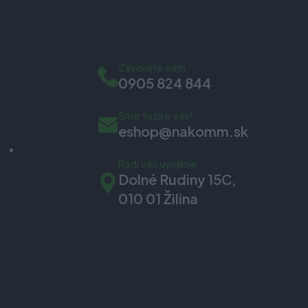
Zavolajte nám
0905 824 844
Sme tu pre vás!
eshop@nakomm.sk
Radi vás uvidíme
Dolné Rudiny 15C,
010 01 Žilina