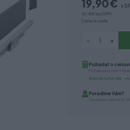
19,90 €
s D
16,18 €
bez DPH
Cena za: sada
–
+
Požiadať o cenovú
Potrebujete niečo špec
Kontaktujte nás
Poradíme Vám?
Zavolajte nám na tel. čí