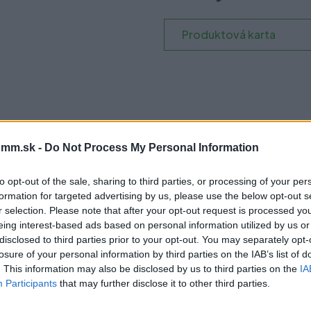
Produktová karta
čo si vybrať tento prod
mm.sk -
Do Not Process My Personal Information
to opt-out of the sale, sharing to third parties, or processing of your per
formation for targeted advertising by us, please use the below opt-out s
00 cyklov. Poskytuje plný výsuv v dĺžkach od 250 do 600
r selection. Please note that after your opt-out request is processed y
a jemné dovieranie zásuvky. Vďaka piatim výškovým
eing interest-based ads based on personal information utilized by us or
čná strana zásuvky so šírkou iba 14 mm umožňuje maximálne
disclosed to third parties prior to your opt-out. You may separately opt-
 40 kg rôznych výrobkov a ponúka možnosť vnútorného
losure of your personal information by third parties on the IAB’s list of
. This information may also be disclosed by us to third parties on the
IA
niu zvnútra, možnosti nastavenia náklonu a
Participants
that may further disclose it to other third parties.
atibilná s rôznymi systémami organizácie priestoru,
odpadu.