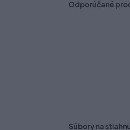
Odporúčané pro
AXISPRO reling 350mm antra
Na objednávku: do 5-15 dní
5,10 €
Súbory na stiahn