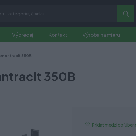
Výpredaj
Kontakt
Výroba na mieru
m antracit 350B
ntracit 350B
Pridať medzi obľúben