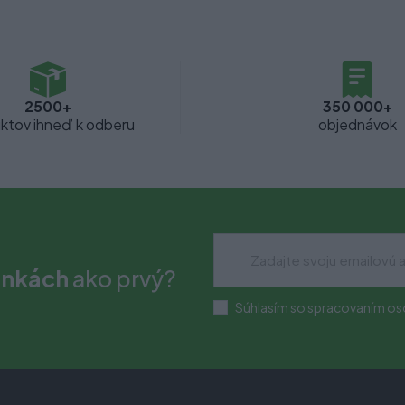
2500+
350 000+
ktov ihneď k odberu
objednávok
inkách
ako prvý?
Súhlasím so spracovaním os