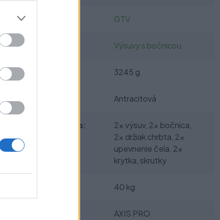
Výrobca:
GTV
Kategórie:
Výsuvy s bočnicou
Hmotnosť:
3245 g
Farba:
Antracitová
Obsah balenia:
2x výsuv, 2x bočnica,
2x držiak chrbta, 2x
upevnenie čela, 2x
krytka, skrutky
Nosnosť:
40 kg
Typ výsuvu:
AXIS PRO