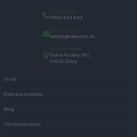
Zavolajte nám
0905 824 844
Sme tu pre vás!
eshop@nakomm.sk
Radi vás uvidíme
Dolné Rudiny 15C,
010 01 Žilina
O nás
Doprava a platba
Blog
Výroba na mieru