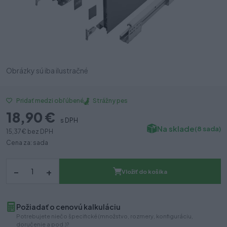
Obrázky sú iba ilustračné
Strážny pes
Pridať medzi obľúbené
18,90 €
s DPH
Na sklade
(8 sada)
15,37 €
bez DPH
Cena za: sada
–
+
Vložiť do košíka
Požiadať o cenovú kalkuláciu
Potrebujete niečo špecifické (množstvo, rozmery, konfiguráciu,
doručenie a pod.)?