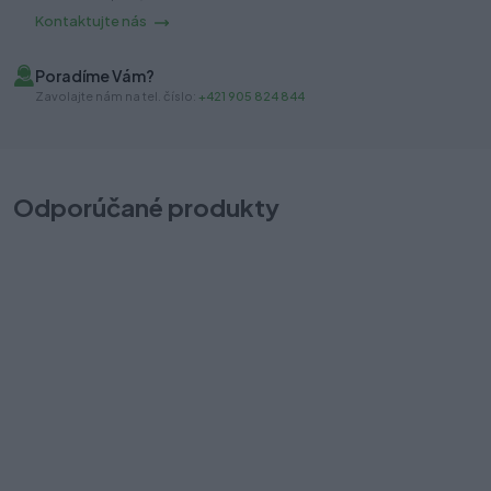
Kontaktujte nás
Poradíme Vám?
Zavolajte nám na tel. číslo:
+421 905 824 844
Odporúčané produkty
AXISPRO reling 300mm antracit
T
Na objednávku: do 5-15 dní
4,90 €