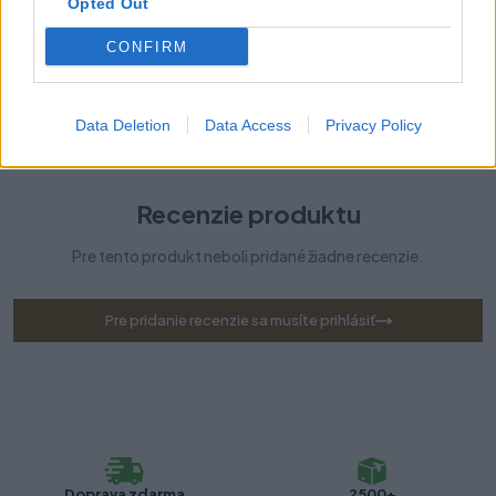
Opted Out
Typ výsuvu:
AXIS PRO
CONFIRM
Technológia pohybu:
S tlmením
Dĺžka:
300 mm
Data Deletion
Data Access
Privacy Policy
Recenzie produktu
Pre tento produkt neboli pridané žiadne recenzie.
Pre pridanie recenzie sa musíte prihlásiť
Doprava zdarma
2500+