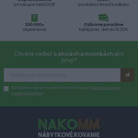
pri nákupe nad 500€
produktov ihneď k odberu
350 000+
Odborne poradíme
objednávok
každý prac. deň do 15:30h
Chcete vedieť
o akciách a novinkách
ako
prvý?
Súhlasím so spracovaním osobných údajov.
Zásady ochrany
osobných údajov
.