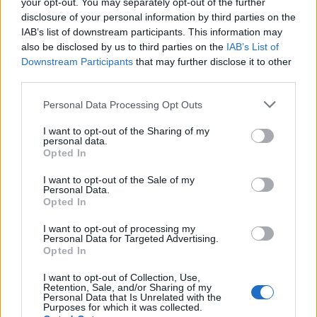
your opt-out. You may separately opt-out of the further
odpadu.
disclosure of your personal information by third parties on the
IAB’s list of downstream participants. This information may
Parametre
also be disclosed by us to third parties on the
IAB’s List of
Downstream Participants
that may further disclose it to other
EAN:
5902801220074
third parties.
SKU:
G-PB-AXISPRO-KPL300B
Personal Data Processing Opt Outs
I want to opt-out of the Sharing of my
Výrobca:
GTV
personal data.
Opted In
Kategórie:
Výsuvy s bočnicou
I want to opt-out of the Sale of my
Personal Data.
Hmotnosť:
2870 g
Opted In
Farba:
Antracitová
I want to opt-out of processing my
Personal Data for Targeted Advertising.
Obsah balenia:
2x výsuv, 2x bočnica, 2x
Opted In
držiak chrbta, 2x upevnenie
I want to opt-out of Collection, Use,
čela, 2x krytka, skrutky
Retention, Sale, and/or Sharing of my
Personal Data that Is Unrelated with the
Purposes for which it was collected.
Nosnosť:
40 kg