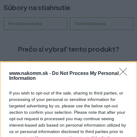
Súbory na stiahnutie
Produktová karta
Technická karta
Prečo si vybrať tento produkt?
Zásuvka Axis Pro má vysokú odolnosť certifikovanú na 60 000
cyklov. Poskytuje plný výsuv v dĺžkach od 250 do 600 mm a
www.nakomm.sk -
Do Not Process My Personal
zatvárací mechanizmus zabezpečuje tichú prevádzku a jemné
Information
dovieranie zásuvky. Vďaka piatim výškovým variantom sa
dokonale prispôsobí vašej kuchyni, pričom bočná strana zásuvky
If you wish to opt-out of the sale, sharing to third parties, or
so šírkou iba 14 mm umožňuje maximálne využitie vnútorného
processing of your personal or sensitive information for
priestoru nábytku. Zásuvka unesie až 40 kg rôznych výrobkov a
targeted advertising by us, please use the below opt-out
ponúka možnosť vnútorného výsuvu. Inštalácia je jednoduchá
section to confirm your selection. Please note that after your
vďaka pohodlnému nastaveniu zvnútra, možnosti nastavenia
opt-out request is processed you may continue seeing
náklonu a horizontálneho nastavenia v rozsahu ±2 mm. Zásuvka
interest-based ads based on personal information utilized by
je kompatibilná s rôznymi systémami organizácie priestoru,
us or personal information disclosed to third parties prior to
príborovými vložkami, protišmykovými rohožami a triedičmi