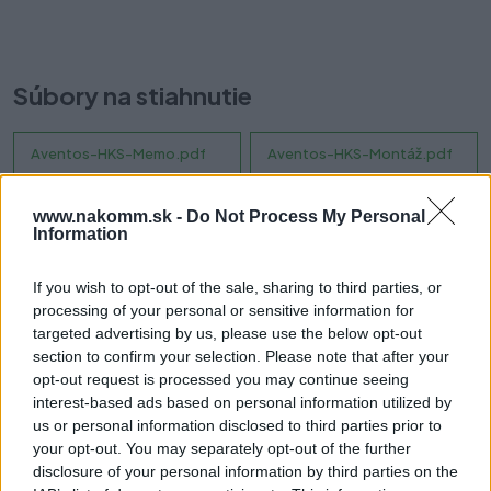
0,55 €
Súbory na stiahnutie
Aventos-HKS-Memo.pdf
Aventos-HKS-Montáž.pdf
Aventos-HKS-Montáž-AL-
www.nakomm.sk -
Do Not Process My Personal
Rám.pdf
Information
If you wish to opt-out of the sale, sharing to third parties, or
processing of your personal or sensitive information for
Prečo si vybrať tento produkt?
targeted advertising by us, please use the below opt-out
section to confirm your selection. Please note that after your
Sada obsahuje 2 mechanizmy a 2 krytky. Tip-on a úchyty dvierok
opt-out request is processed you may continue seeing
je nutné objednať samostatne.
interest-based ads based on personal information utilized by
us or personal information disclosed to third parties prior to
20K2B00T06
your opt-out. You may separately opt-out of the further
AVENTOS HK-S výklop Zdvíhací mechanizmus
disclosure of your personal information by third parties on the
Faktor výkonu: 220-500 (pri 2 kusoch)