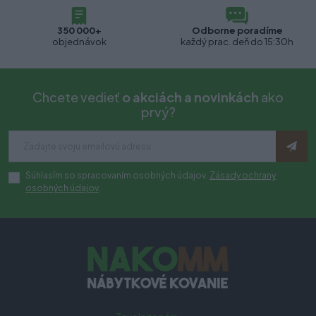
350 000+
Odborne poradíme
objednávok
každý prac. deň do 15:30h
Chcete vedieť
o akciách a novinkách
ako
prvý?
Súhlasím so spracovaním osobných údajov.
Zásady ochrany
osobných údajov
.