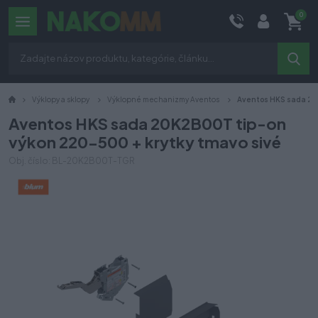
0
Výklopy a sklopy
Výklopné mechanizmy Aventos
Aventos HKS sada 20
Aventos HKS sada 20K2B00T tip-on
výkon 220-500 + krytky tmavo sivé
Obj. číslo: BL-20K2B00T-TGR