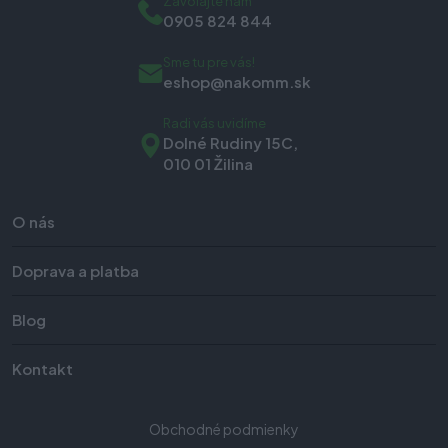
Zavolajte nám
0905 824 844
Sme tu pre vás!
eshop@nakomm.sk
Radi vás uvidíme
Dolné Rudiny 15C,
010 01 Žilina
O nás
Doprava a platba
Blog
Kontakt
Obchodné podmienky