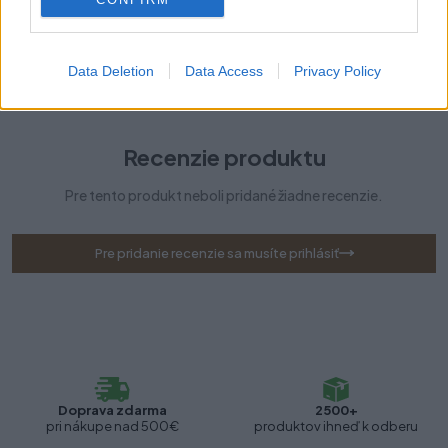
Typ Aventosu:
HK-S
Data Deletion
Data Access
Privacy Policy
Technológia pohybu:
Tip-on
Recenzie produktu
Pre tento produkt neboli pridané žiadne recenzie.
Pre pridanie recenzie sa musíte prihlásiť
Doprava zdarma
2500+
pri nákupe nad 500€
produktov ihneď k odberu