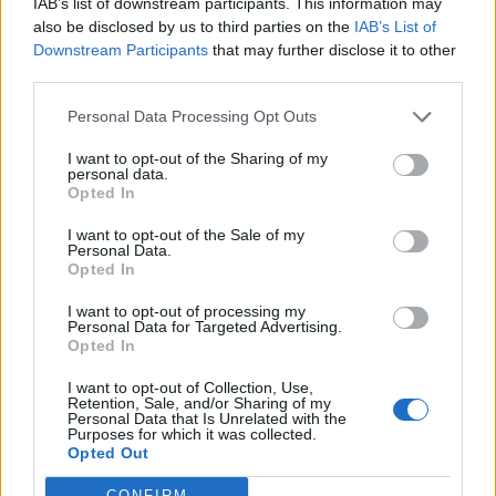
IAB’s list of downstream participants. This information may
Minimálna svetlá hĺbka korpusu: 163 mm
also be disclosed by us to third parties on the
IAB’s List of
Upevnenie na korpus: skrutkami
Downstream Participants
that may further disclose it to other
Symetrický: áno
third parties.
Farba: TGR - tmavo sivá
Personal Data Processing Opt Outs
Parametre
I want to opt-out of the Sharing of my
personal data.
EAN:
9009494429947
Opted In
I want to opt-out of the Sale of my
SKU:
BL-20K2B00T-TGR
Personal Data.
Opted In
Výrobca:
Blum
I want to opt-out of processing my
Personal Data for Targeted Advertising.
Kategórie:
Výklopné mechanizmy
Opted In
Aventos
I want to opt-out of Collection, Use,
Hmotnosť:
1002.096 g
Retention, Sale, and/or Sharing of my
Personal Data that Is Unrelated with the
Purposes for which it was collected.
Farba:
Tmavosivá (TGR)
Opted Out
Obsah balenia:
2x mechanizmus, 2x krytka
CONFIRM